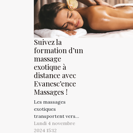
d'automn
stratégi
paysage 
Suivez la
formation d’un
massage
exotique à
distance avec
Evanesc’ence
Massages !
Les massages
exotiques
transportent vers
d’autres horizons, loin
Lundi 4 novembre
du stress quotidien. Si
2024 15:12