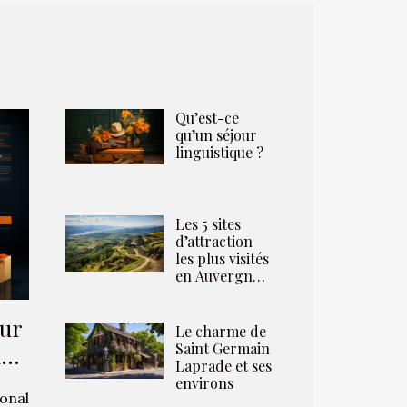
Qu’est-ce
qu’un séjour
linguistique ?
Les 5 sites
d’attraction
les plus visités
en Auvergne-
Rhône-Alpes
sur
Le charme de
Saint Germain
nce
Laprade et ses
environs
onal