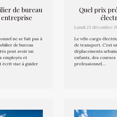
lier de bureau
Quel prix pr
 entreprise
élect
Lundi 23 décembre 20
nnel ne se fait pas à
Le vélo cargo électri
mobilier de bureau
de transport. C’est u
tés peut avoir un
déplacements urbains,
es employés et
enfants, des courses
t écrit vise à guider
professionnel....