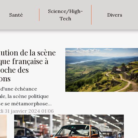
Science/High-
Santé
Divers
Tech
lution de la scène
ique française à
roche des
ions
e d'une échéance
le, la scène politique
se se métamorphose
e effervescence qui
i 31 janvier 2024 01:06
le les citoyens et les
teurs internationaux.
es feuilles au vent