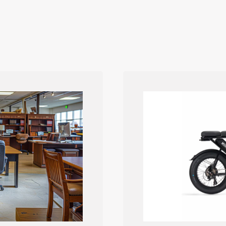
chef-d'œuvre
d'ingénierie, elle
représente un symbole
intemporel de
performance et
d'élégance. Restaurer
une telle machine est
un projet qui allie...