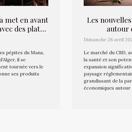
a met en avant
Les nouvelle
avec des plats
autour
n
Dimanche 28 avril 20
tes pépites du Mans,
Le marché du CBD, av
Alger, il se
la santé et son pote
nt tournée vers le
expansion significati
tionne ses produits
paysage réglementaire
grandissant de la pa
économiques autour d