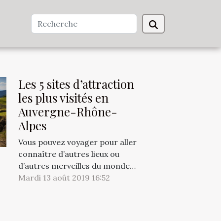
Les 5 sites d’attraction
les plus visités en
Auvergne-Rhône-
Alpes
Vous pouvez voyager pour aller
connaître d’autres lieux ou
d’autres merveilles du monde
comme vous pouvez sortir pour
Mardi 13 août 2019 16:52
découvrir votre propre milieu
de vie. Si vous voulez faire un
tour en Auvergne Rhône Alpes,