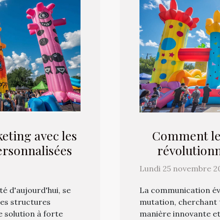
eting avec les
Comment les
ersonnalisées
révolution
év
Lundi 25 novembre 2
té d'aujourd'hui, se
La communication év
Les structures
mutation, cherchant t
 solution à forte
manière innovante e