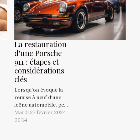
e, les alliances et les
es évoluent, révélant un
politique en perpétuel...
La restauration
d'une Porsche
911 : étapes et
considérations
clés
Lorsqu'on évoque la
remise à neuf d'une
icône automobile, peu
de modèles suscitent
Mardi 27 février 2024
autant d'enthousiasme
00:14
que la mythique
Porsche 911. Véritable