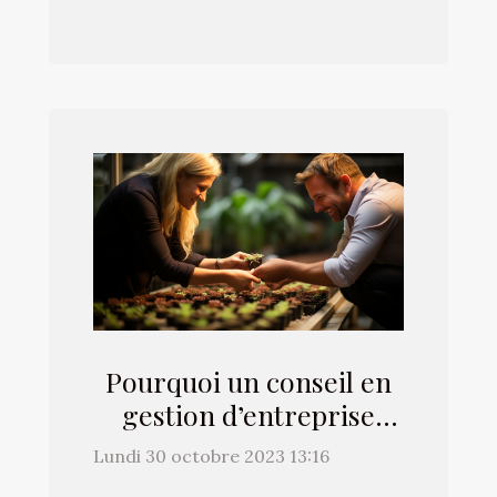
Pourquoi un conseil en
gestion d’entreprise
favorise-t-il la
Lundi 30 octobre 2023 13:16
croissance d’une PME ?