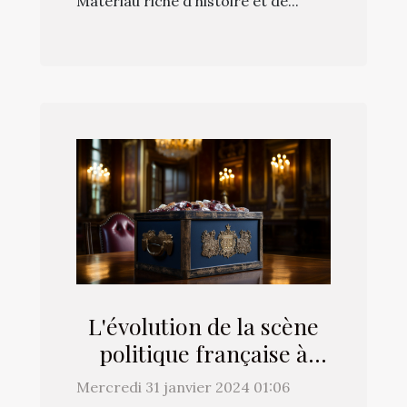
Matériau riche d'histoire et de...
L'évolution de la scène
politique française à
l'approche des élections
Mercredi 31 janvier 2024 01:06