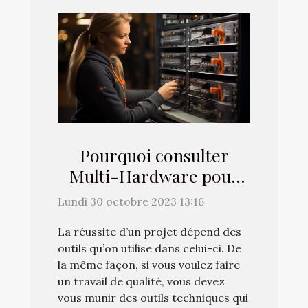
Pourquoi consulter
Multi-Hardware pour
vos achats de matériels
Lundi 30 octobre 2023 13:16
high-tech ?
La réussite d’un projet dépend des
outils qu’on utilise dans celui-ci. De
la même façon, si vous voulez faire
un travail de qualité, vous devez
vous munir des outils techniques qui