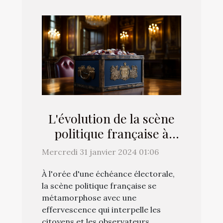
L'évolution de la scène
politique française à
l'approche des élections
Mercredi 31 janvier 2024 01:06
À l'orée d'une échéance électorale,
la scène politique française se
métamorphose avec une
effervescence qui interpelle les
citoyens et les observateurs