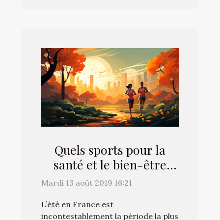
Quels sports pour la
santé et le bien-être
physique de la femme en
Mardi 13 août 2019 16:21
été ?
L’été en France est
incontestablement la période la plus