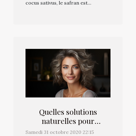
cocus sativus, le safran est...
Quelles solutions
naturelles pour
maintenir votre
Samedi 31 octobre 2020 22:15