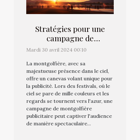
Stratégies pour une
campagne de
montgolfière
Mardi 30 avril 2024 00:10
publicitaire réussie
La montgolfière, avec sa
pendant les festivals
majestueuse présence dans le ciel,
offre un canevas volant unique pour
la publicité. Lors des festivals, où le
ciel se pare de mille couleurs et les
regards se tournent vers l'azur, une
campagne de montgolfière
publicitaire peut captiver l'audience
de manière spectaculaire...