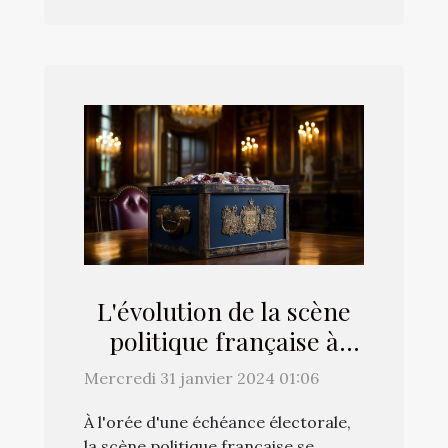
L'évolution de la scène
politique française à
l'approche des élections
Mercredi 31 janvier 2024 01:06
À l'orée d'une échéance électorale,
la scène politique française se