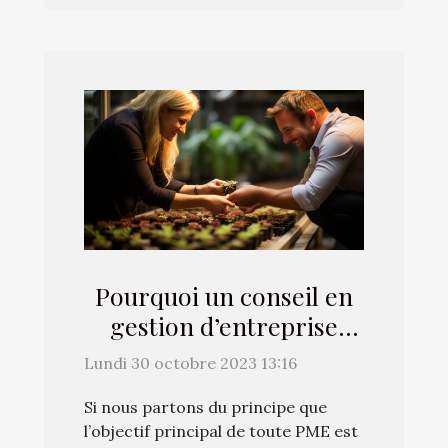
Pourquoi un conseil en
gestion d’entreprise
favorise-t-il la
Lundi 30 octobre 2023 13:16
croissance d’une PME ?
Si nous partons du principe que
l’objectif principal de toute PME est