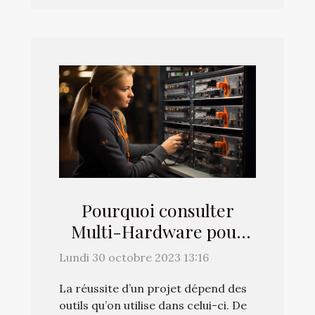
Pourquoi consulter
Multi-Hardware pour
vos achats de matériels
Lundi 30 octobre 2023 13:16
high-tech ?
La réussite d’un projet dépend des
outils qu’on utilise dans celui-ci. De