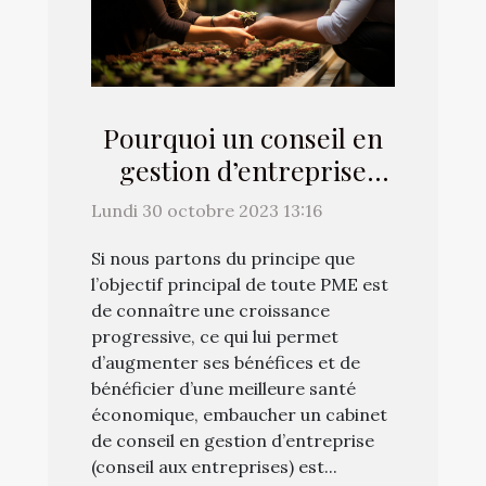
Pourquoi un conseil en
gestion d’entreprise
favorise-t-il la
Lundi 30 octobre 2023 13:16
croissance d’une PME ?
Si nous partons du principe que
l’objectif principal de toute PME est
de connaître une croissance
progressive, ce qui lui permet
d’augmenter ses bénéfices et de
bénéficier d’une meilleure santé
économique, embaucher un cabinet
de conseil en gestion d’entreprise
(conseil aux entreprises) est...