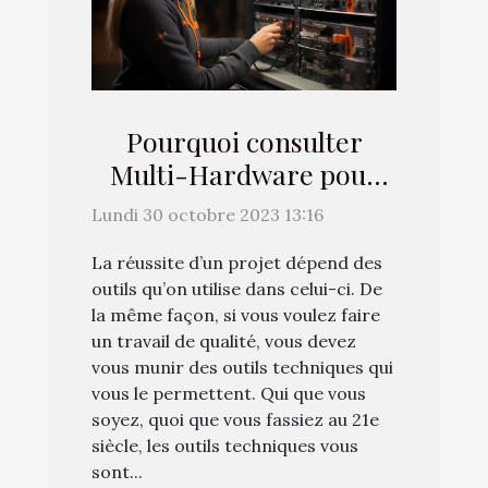
Pourquoi consulter
Multi-Hardware pour
vos achats de matériels
Lundi 30 octobre 2023 13:16
high-tech ?
La réussite d’un projet dépend des
outils qu’on utilise dans celui-ci. De
la même façon, si vous voulez faire
un travail de qualité, vous devez
vous munir des outils techniques qui
vous le permettent. Qui que vous
soyez, quoi que vous fassiez au 21e
siècle, les outils techniques vous
sont...