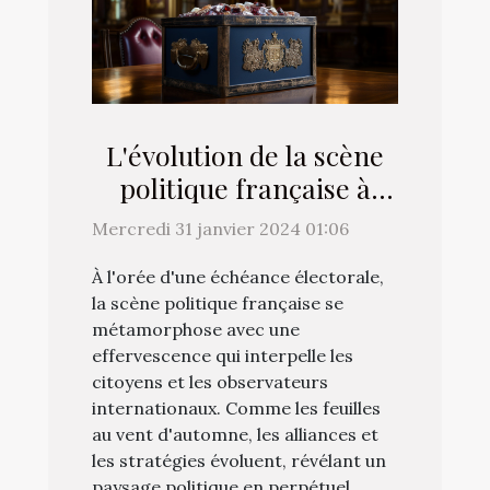
L'évolution de la scène
politique française à
l'approche des élections
Mercredi 31 janvier 2024 01:06
À l'orée d'une échéance électorale,
la scène politique française se
métamorphose avec une
effervescence qui interpelle les
citoyens et les observateurs
internationaux. Comme les feuilles
au vent d'automne, les alliances et
les stratégies évoluent, révélant un
paysage politique en perpétuel...