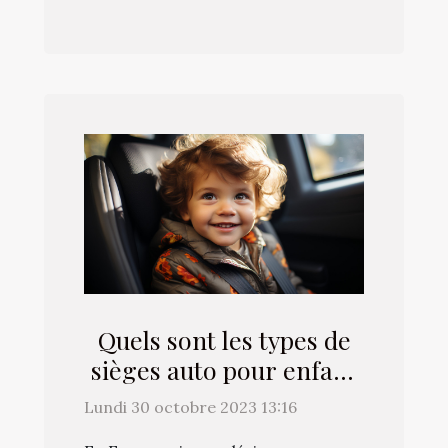
Quels sont les types de
sièges auto pour enfant
et combien ils coûtent ?
Lundi 30 octobre 2023 13:16